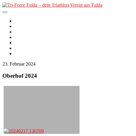
Skip
to
content
Tri-Force Fulda – dein
Der Verein
2. PfordterMan
Triathlon Verein aus Fulda
Unser Angebot
Nachwuchs
Termine
Kurse
News
23. Februar 2024
Oberhof 2024