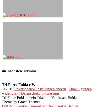
die nächsten Termine
Tri-Force Fulda e.V.
© 2019
Privatsphäre-Einstellungen ändern
|
Einwilligungen
widerrufen
|
Datenschutz
|
Impressum
Tri-Force Fulda – dein Triathlon Verein aus Fulda
Theme by Grace Themes
DSGVO Cookie Consent mit Real Cookie Banner