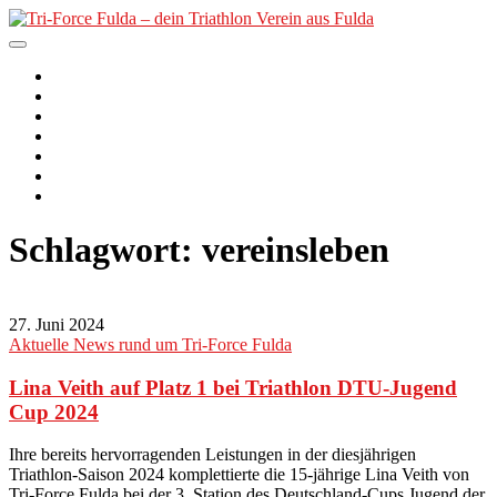
Skip
to
content
Tri-Force Fulda – dein
Der Verein
2. PfordterMan
Triathlon Verein aus Fulda
Unser Angebot
Nachwuchs
Termine
Kurse
News
Schlagwort:
vereinsleben
27. Juni 2024
Aktuelle News rund um Tri-Force Fulda
Lina Veith auf Platz 1 bei Triathlon DTU-Jugend
Cup 2024
Ihre bereits hervorragenden Leistungen in der diesjährigen
Triathlon-Saison 2024 komplettierte die 15-jährige Lina Veith von
Tri-Force Fulda bei der 3. Station des Deutschland-Cups Jugend der