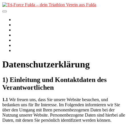
Skip
to
content
Tri-Force Fulda – dein
Der Verein
2. PfordterMan
Triathlon Verein aus Fulda
Unser Angebot
Nachwuchs
Termine
Kurse
News
Datenschutzerklärung
1) Einleitung und Kontaktdaten des
Verantwortlichen
1.1
Wir freuen uns, dass Sie unsere Website besuchen, und
bedanken uns für Ihr Interesse. Im Folgenden informieren wir Sie
über den Umgang mit Ihren personenbezogenen Daten bei der
Nutzung unserer Website. Personenbezogene Daten sind hierbei alle
Daten, mit denen Sie persönlich identifiziert werden können.