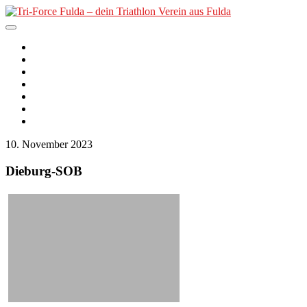
Skip
to
content
Tri-Force Fulda – dein
Der Verein
2. PfordterMan
Triathlon Verein aus Fulda
Unser Angebot
Nachwuchs
Termine
Kurse
News
10. November 2023
Dieburg-SOB