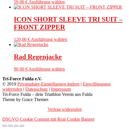
Optionen
Dieses
59,00
€
Ausführung wählen
können
Produkt
auf
weist
der
mehrere
ICON SHORT SLEEVE TRI SUIT –
Produktseite
Varianten
FRONT ZIPPER
gewählt
auf.
werden
Die
Optionen
Dieses
120,00
€
Ausführung wählen
können
Produkt
auf
weist
der
mehrere
Rad Regenjacke
Produktseite
Varianten
gewählt
auf.
Dieses
90,00
€
Ausführung wählen
werden
Die
Produkt
Optionen
Tri-Force Fulda e.V.
weist
können
© 2019
Privatsphäre-Einstellungen ändern
|
Einwilligungen
mehrere
auf
widerrufen
|
Datenschutz
|
Impressum
Varianten
der
Tri-Force Fulda – dein Triathlon Verein aus Fulda
auf.
Produktseite
Theme by Grace Themes
Die
gewählt
Optionen
werden
Vertrag widerrufen
können
auf
DSGVO Cookie Consent mit Real Cookie Banner
der
Produktseite