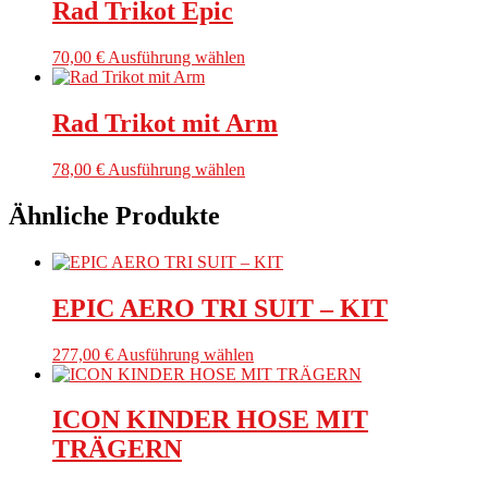
mehrere
Rad Trikot Epic
Varianten
auf.
Dieses
70,00
€
Ausführung wählen
Die
Produkt
Optionen
weist
können
mehrere
Rad Trikot mit Arm
auf
Varianten
der
auf.
Produktseite
Dieses
78,00
€
Ausführung wählen
Die
gewählt
Produkt
Optionen
werden
weist
Ähnliche Produkte
können
mehrere
auf
Varianten
der
auf.
Produktseite
Die
gewählt
EPIC AERO TRI SUIT – KIT
Optionen
werden
können
auf
Dieses
277,00
€
Ausführung wählen
der
Produkt
Produktseite
weist
gewählt
mehrere
ICON KINDER HOSE MIT
werden
Varianten
TRÄGERN
auf.
Die