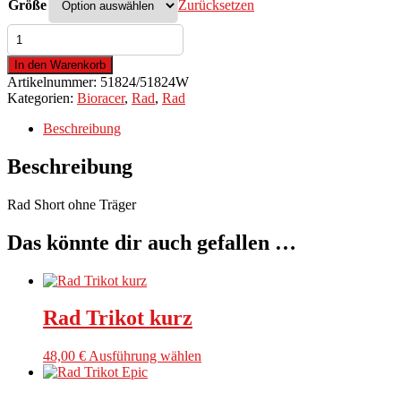
Größe
Zurücksetzen
Rad
Short
ohne
In den Warenkorb
Träger
Artikelnummer:
51824/51824W
Menge
Kategorien:
Bioracer
,
Rad
,
Rad
Beschreibung
Beschreibung
Rad Short ohne Träger
Das könnte dir auch gefallen …
Rad Trikot kurz
Dieses
48,00
€
Ausführung wählen
Produkt
weist