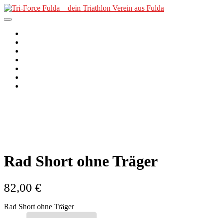
Skip
to
content
Tri-Force Fulda – dein
Der Verein
2. PfordterMan
Triathlon Verein aus Fulda
Unser Angebot
Nachwuchs
Termine
Kurse
News
Rad Short ohne Träger
82,00
€
Rad Short ohne Träger