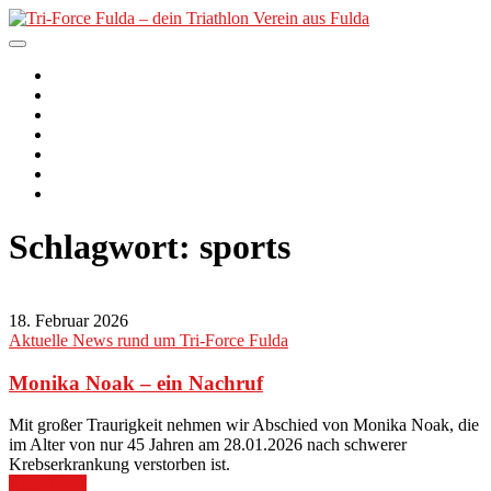
Skip
to
content
Tri-Force Fulda – dein
Der Verein
2. PfordterMan
Triathlon Verein aus Fulda
Unser Angebot
Nachwuchs
Termine
Kurse
News
Schlagwort:
sports
18. Februar 2026
Aktuelle News rund um Tri-Force Fulda
Monika Noak – ein Nachruf
Mit großer Traurigkeit nehmen wir Abschied von Monika Noak, die
im Alter von nur 45 Jahren am 28.01.2026 nach schwerer
Krebserkrankung verstorben ist.
Read More