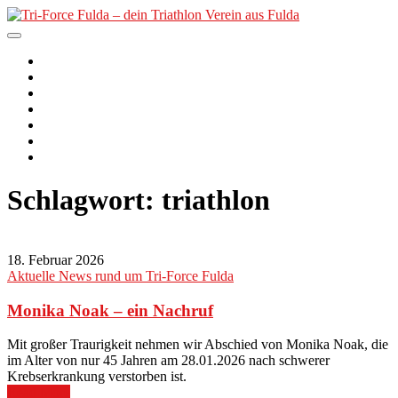
Skip
to
content
Tri-Force Fulda – dein
Der Verein
2. PfordterMan
Triathlon Verein aus Fulda
Unser Angebot
Nachwuchs
Termine
Kurse
News
Schlagwort:
triathlon
18. Februar 2026
Aktuelle News rund um Tri-Force Fulda
Monika Noak – ein Nachruf
Mit großer Traurigkeit nehmen wir Abschied von Monika Noak, die
im Alter von nur 45 Jahren am 28.01.2026 nach schwerer
Krebserkrankung verstorben ist.
Read More